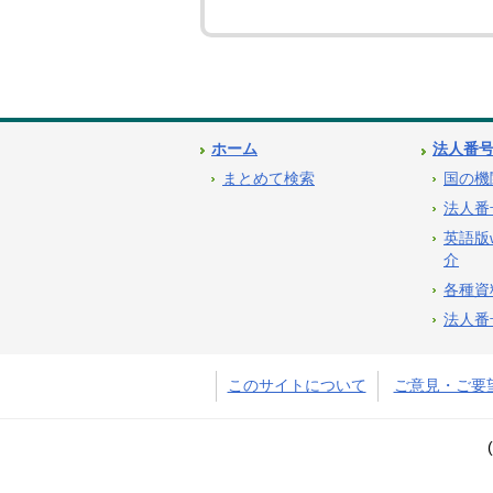
ホーム
法人番
まとめて検索
国の機
法人番
英語版
介
各種資
法人番
このサイトについて
ご意見・ご要