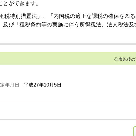
ことができます。
租税特別措置法」、「内国税の適正な課税の確保を図る
」及び「租税条約等の実施に伴う所得税法、法人税法及
公表以後の
定年月日
平成27年10月5日