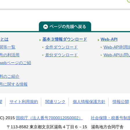
号とは
基本３情報ダウンロード
Web-API
関等一覧
全件ダウンロード
Web-API利
号の利活用
差分ダウンロード
Web-APIお
webページのご紹
料のご紹介
号に関する情報
望
サイト利用規約
関連リンク
個人情報保護方針
情報公開
(C) 2015
国税庁（法人番号7000012050002）
社会保障・税番号制
〒113-8582 東京都文京区湯島４丁目６－15 湯島地方合同庁舎