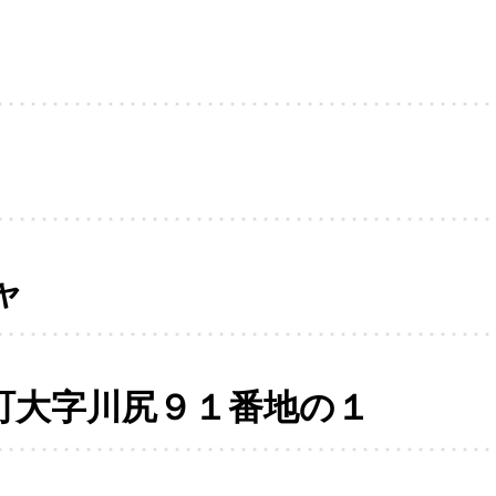
ャ
町大字川尻９１番地の１