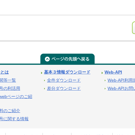
号とは
基本３情報ダウンロード
Web-API
関等一覧
全件ダウンロード
Web-API利
号の利活用
差分ダウンロード
Web-APIお
webページのご紹
料のご紹介
号に関する情報