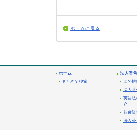
ホームに戻る
ホーム
法人番
まとめて検索
国の機
法人番
英語版
介
各種資
法人番