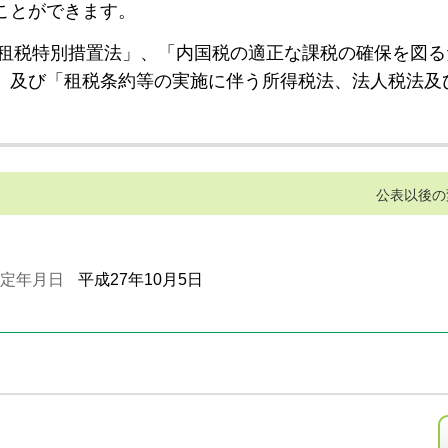
ことができます。
租税特別措置法」、「内国税の適正な課税の確保を図る
」及び「租税条約等の実施に伴う所得税法、法人税法及
公表以後の
定年月日
平成27年10月5日