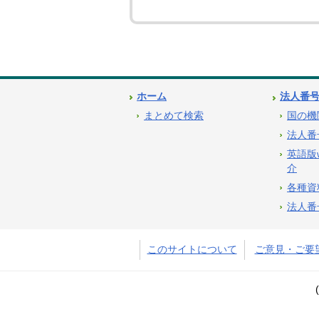
ホーム
法人番
まとめて検索
国の機
法人番
英語版
介
各種資
法人番
このサイトについて
ご意見・ご要