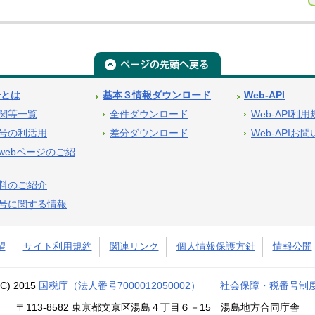
号とは
基本３情報ダウンロード
Web-API
関等一覧
全件ダウンロード
Web-API利
号の利活用
差分ダウンロード
Web-APIお
webページのご紹
料のご紹介
号に関する情報
望
サイト利用規約
関連リンク
個人情報保護方針
情報公開
(C) 2015
国税庁（法人番号7000012050002）
社会保障・税番号制
〒113-8582 東京都文京区湯島４丁目６－15 湯島地方合同庁舎