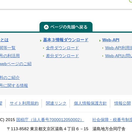
号とは
基本３情報ダウンロード
Web-API
関等一覧
全件ダウンロード
Web-API利
号の利活用
差分ダウンロード
Web-APIお
webページのご紹
料のご紹介
号に関する情報
望
サイト利用規約
関連リンク
個人情報保護方針
情報公開
(C) 2015
国税庁（法人番号7000012050002）
社会保障・税番号制
〒113-8582 東京都文京区湯島４丁目６－15 湯島地方合同庁舎