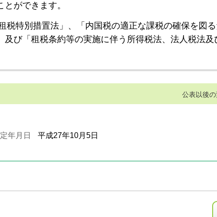
ことができます。
租税特別措置法」、「内国税の適正な課税の確保を図る
」及び「租税条約等の実施に伴う所得税法、法人税法及
公表以後の
定年月日
平成27年10月5日