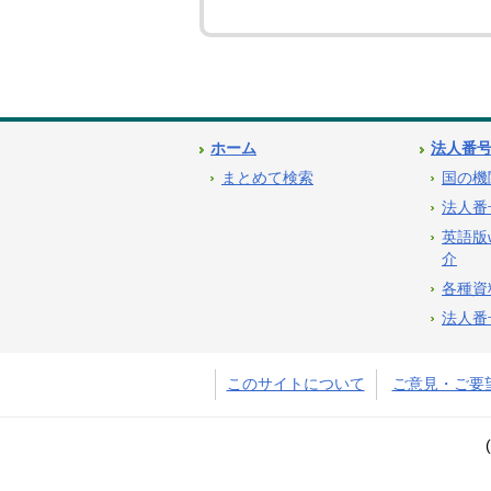
ホーム
法人番
まとめて検索
国の機
法人番
英語版
介
各種資
法人番
このサイトについて
ご意見・ご要