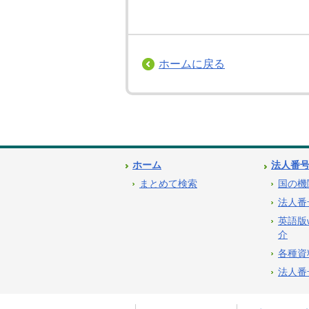
ホームに戻る
ホーム
法人番
まとめて検索
国の機
法人番
英語版
介
各種資
法人番