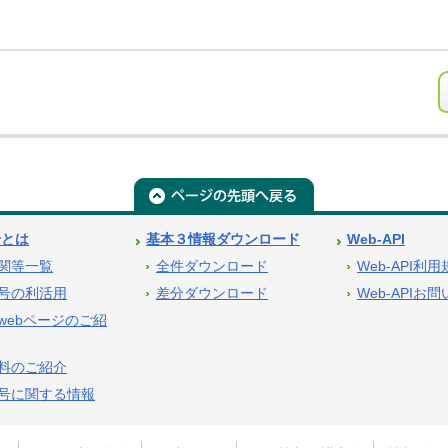
号とは
基本３情報ダウンロード
Web-API
関等一覧
全件ダウンロード
Web-API利
号の利活用
差分ダウンロード
Web-APIお
webページのご紹
料のご紹介
号に関する情報