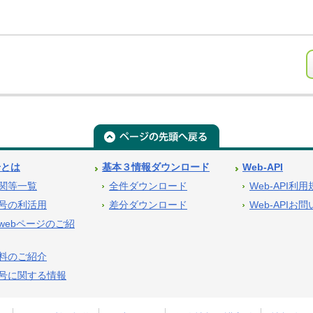
号とは
基本３情報ダウンロード
Web-API
関等一覧
全件ダウンロード
Web-API利
号の利活用
差分ダウンロード
Web-APIお
webページのご紹
料のご紹介
号に関する情報