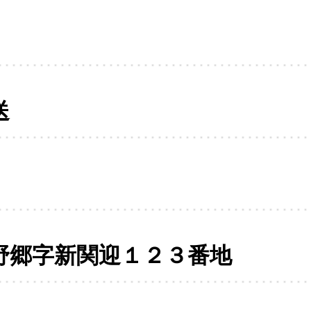
送
野郷字新関迎１２３番地