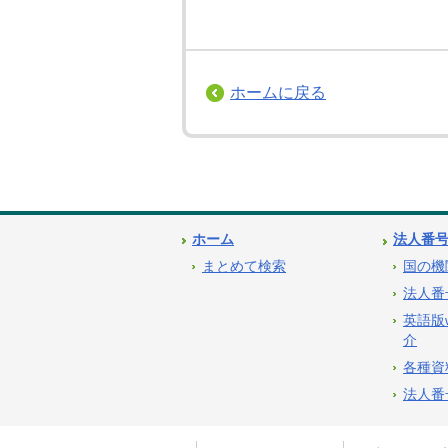
ホームに戻る
ホーム
法人番
まとめて検索
国の機
法人番
英語版
介
各種資
法人番