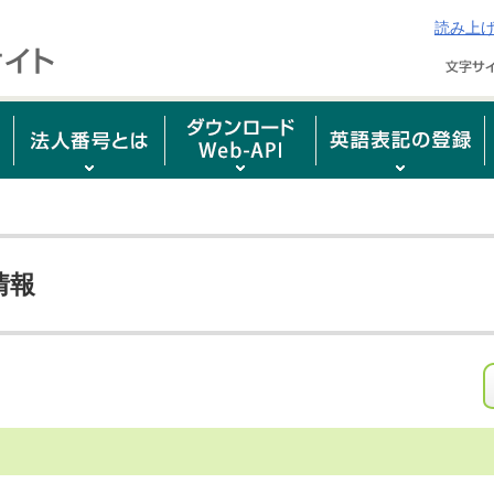
読み上
情報