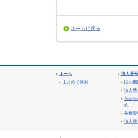
ホームに戻る
ホーム
法人番
まとめて検索
国の機
法人番
英語版
介
各種資
法人番