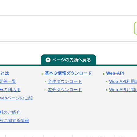
号とは
基本３情報ダウンロード
Web-API
関等一覧
全件ダウンロード
Web-API利
号の利活用
差分ダウンロード
Web-APIお
webページのご紹
料のご紹介
号に関する情報