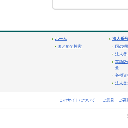
ホーム
法人番
まとめて検索
国の機
法人番
英語版
介
各種資
法人番
このサイトについて
ご意見・ご要