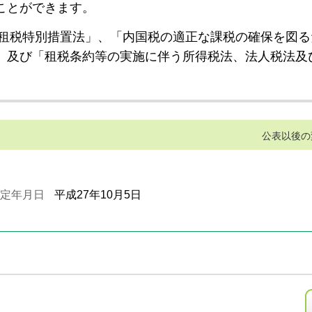
ことができます。
租税特別措置法」、「内国税の適正な課税の確保を図る
」及び「租税条約等の実施に伴う所得税法、法人税法及
公表以後の
定年月日
平成27年10月5日