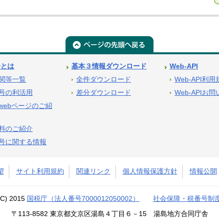
号とは
基本３情報ダウンロード
Web-API
関等一覧
全件ダウンロード
Web-API利
号の利活用
差分ダウンロード
Web-APIお
webページのご紹
料のご紹介
号に関する情報
望
サイト利用規約
関連リンク
個人情報保護方針
情報公開
(C) 2015
国税庁（法人番号7000012050002）
社会保障・税番号制
〒113-8582 東京都文京区湯島４丁目６－15 湯島地方合同庁舎