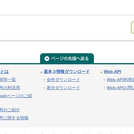
号とは
基本３情報ダウンロード
Web-API
関等一覧
全件ダウンロード
Web-API利
号の利活用
差分ダウンロード
Web-APIお
webページのご紹
料のご紹介
号に関する情報