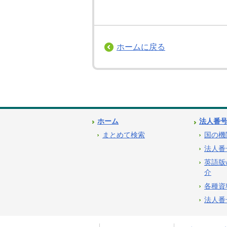
ホームに戻る
ホーム
法人番
まとめて検索
国の機
法人番
英語版
介
各種資
法人番