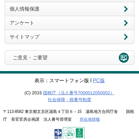
個人情報保護
アンケート
サイトマップ
ご意見・ご要望
表示：スマートフォン版 Ι
PC版
(C) 2015
国税庁（法人番号7000012050002）
社会保障・税番号制度
〒113-8582 東京都文京区湯島４丁目６－15 湯島地方合同庁舎 国税
庁 長官官房企画課 法人番号管理室
所在地情報