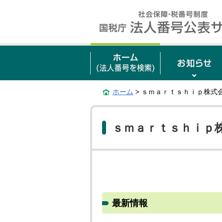
ホーム
> ｓｍａｒｔｓｈｉｐ株式
ｓｍａｒｔｓｈｉｐ
最新情報