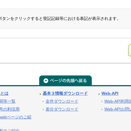
ボタンをクリックすると登記記録等における表記が表示されます。
号とは
基本３情報ダウンロード
Web-API
関等一覧
全件ダウンロード
Web-API利
号の利活用
差分ダウンロード
Web-APIお
webページのご紹
料のご紹介