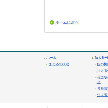
ホームに戻る
ホーム
法人番
まとめて検索
国の機
法人番
英語版
介
各種資
法人番