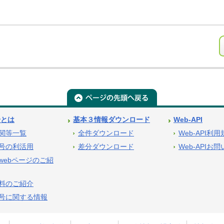
号とは
基本３情報ダウンロード
Web-API
関等一覧
全件ダウンロード
Web-API利
号の利活用
差分ダウンロード
Web-APIお
webページのご紹
料のご紹介
号に関する情報