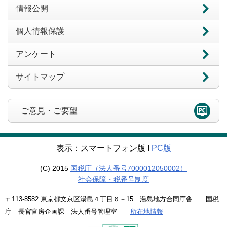
情報公開
個人情報保護
アンケート
サイトマップ
ご意見・ご要望
表示：スマートフォン版 Ι
PC版
(C) 2015
国税庁（法人番号7000012050002）
社会保障・税番号制度
〒113-8582 東京都文京区湯島４丁目６－15 湯島地方合同庁舎 国税
庁 長官官房企画課 法人番号管理室
所在地情報