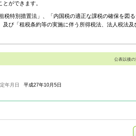
ことができます。
租税特別措置法」、「内国税の適正な課税の確保を図る
」及び「租税条約等の実施に伴う所得税法、法人税法及
公表以後の
定年月日
平成27年10月5日