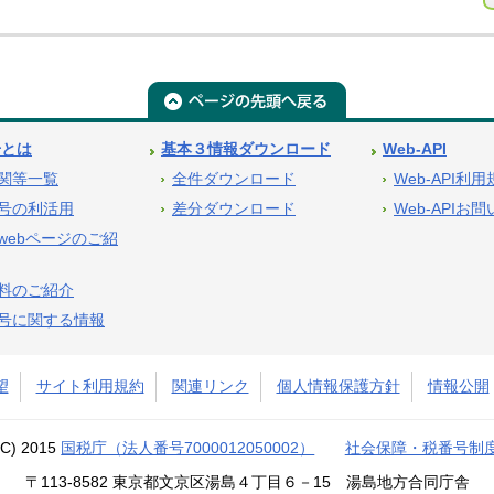
号とは
基本３情報ダウンロード
Web-API
関等一覧
全件ダウンロード
Web-API利
号の利活用
差分ダウンロード
Web-APIお
webページのご紹
料のご紹介
号に関する情報
望
サイト利用規約
関連リンク
個人情報保護方針
情報公開
(C) 2015
国税庁（法人番号7000012050002）
社会保障・税番号制
〒113-8582 東京都文京区湯島４丁目６－15 湯島地方合同庁舎