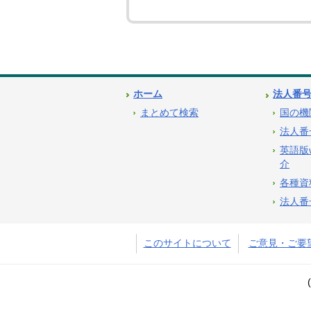
ホーム
法人番
まとめて検索
国の機
法人番
英語版
介
各種資
法人番
このサイトについて
ご意見・ご要