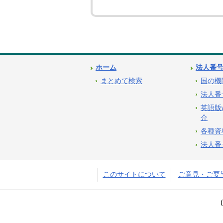
ホーム
法人番
まとめて検索
国の機
法人番
英語版
介
各種資
法人番
このサイトについて
ご意見・ご要