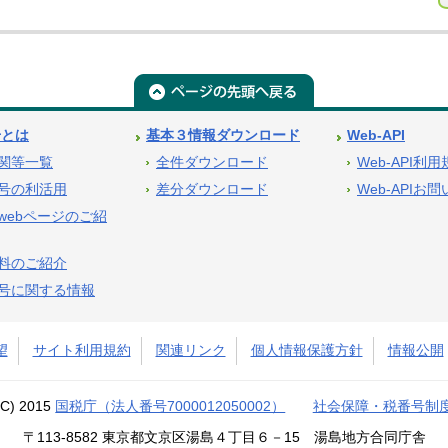
号とは
基本３情報ダウンロード
Web-API
関等一覧
全件ダウンロード
Web-API利
号の利活用
差分ダウンロード
Web-APIお
webページのご紹
料のご紹介
号に関する情報
望
サイト利用規約
関連リンク
個人情報保護方針
情報公開
(C) 2015
国税庁（法人番号7000012050002）
社会保障・税番号制
〒113-8582 東京都文京区湯島４丁目６－15 湯島地方合同庁舎