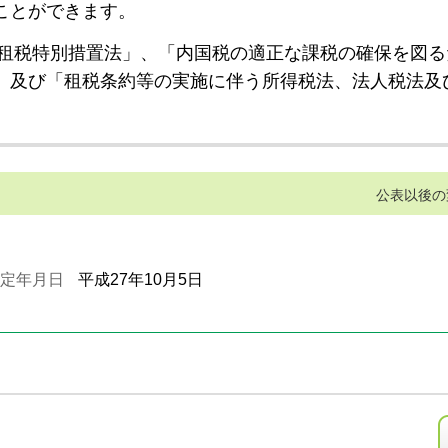
ことができます。
租税特別措置法」、「内国税の適正な課税の確保を図る
」及び「租税条約等の実施に伴う所得税法、法人税法及
公表以後の
定年月日
平成27年10月5日