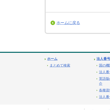
ホームに戻る
ホーム
法人番
まとめて検索
国の機
法人番
英語版
介
各種資
法人番