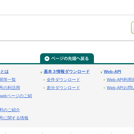
号とは
基本３情報ダウンロード
Web-API
関等一覧
全件ダウンロード
Web-API利
号の利活用
差分ダウンロード
Web-APIお
webページのご紹
料のご紹介
号に関する情報