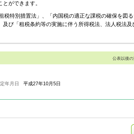
ことができます。
租税特別措置法」、「内国税の適正な課税の確保を図る
」及び「租税条約等の実施に伴う所得税法、法人税法及
公表以後の
定年月日
平成27年10月5日