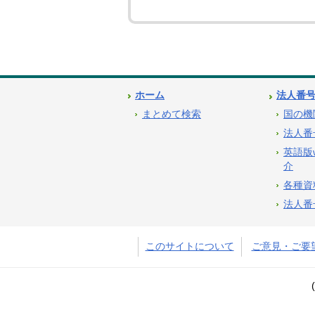
ホーム
法人番
まとめて検索
国の機
法人番
英語版
介
各種資
法人番
このサイトについて
ご意見・ご要