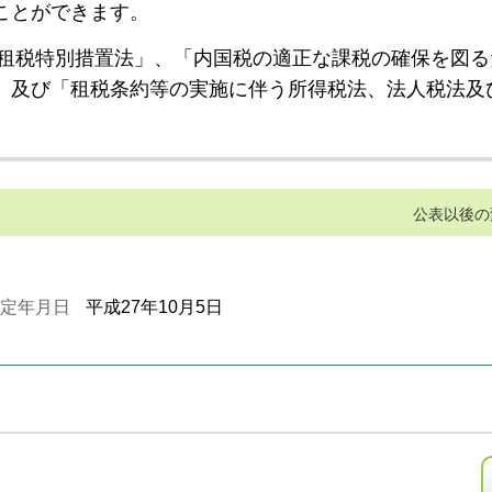
ことができます。
租税特別措置法」、「内国税の適正な課税の確保を図る
」及び「租税条約等の実施に伴う所得税法、法人税法及
公表以後の
定年月日
平成27年10月5日