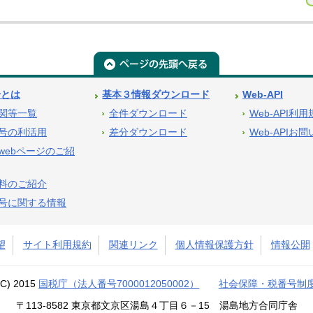
号とは
基本３情報ダウンロード
Web-API
関等一覧
全件ダウンロード
Web-API利
号の利活用
差分ダウンロード
Web-APIお
webページのご紹
料のご紹介
号に関する情報
望
サイト利用規約
関連リンク
個人情報保護方針
情報公開
(C) 2015
国税庁（法人番号7000012050002）
社会保障・税番号制
〒113-8582 東京都文京区湯島４丁目６－15 湯島地方合同庁舎