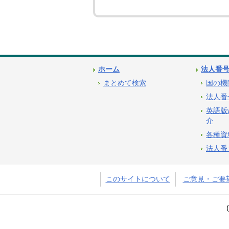
ホーム
法人番
まとめて検索
国の機
法人番
英語版
介
各種資
法人番
このサイトについて
ご意見・ご要