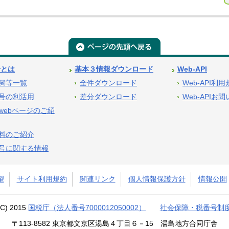
号とは
基本３情報ダウンロード
Web-API
関等一覧
全件ダウンロード
Web-API利
号の利活用
差分ダウンロード
Web-APIお
webページのご紹
料のご紹介
号に関する情報
望
サイト利用規約
関連リンク
個人情報保護方針
情報公開
(C) 2015
国税庁（法人番号7000012050002）
社会保障・税番号制
〒113-8582 東京都文京区湯島４丁目６－15 湯島地方合同庁舎