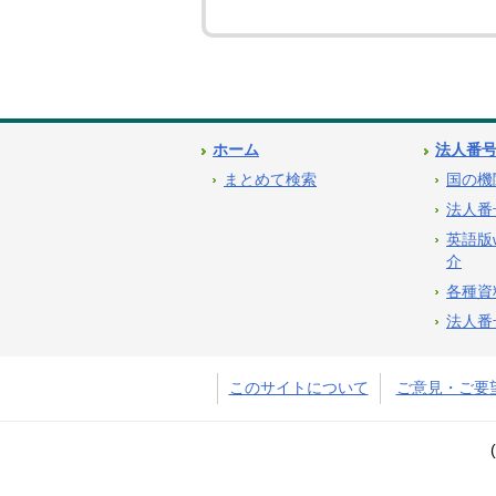
ホーム
法人番
まとめて検索
国の機
法人番
英語版
介
各種資
法人番
このサイトについて
ご意見・ご要