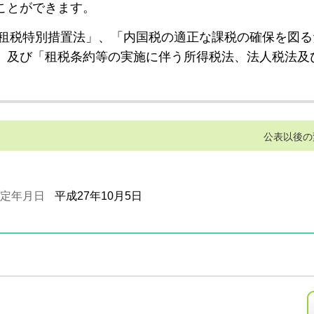
ことができます。
租税特別措置法」、「内国税の適正な課税の確保を図る
」及び「租税条約等の実施に伴う所得税法、法人税法及
公表以後の
定年月日
平成27年10月5日