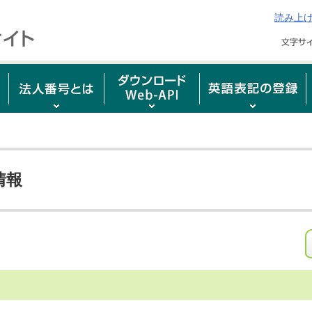
読み上
情報