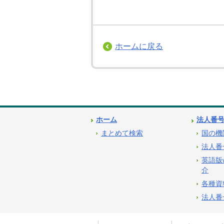
ホームに戻る
ホーム
法人番
まとめて検索
国の機
法人番
英語版
介
各種資
法人番