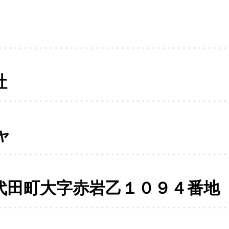
社
ャ
代田町大字赤岩乙１０９４番地