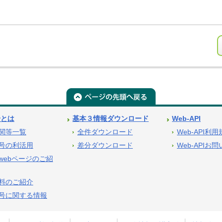
号とは
基本３情報ダウンロード
Web-API
関等一覧
全件ダウンロード
Web-API利
号の利活用
差分ダウンロード
Web-APIお
webページのご紹
料のご紹介
号に関する情報