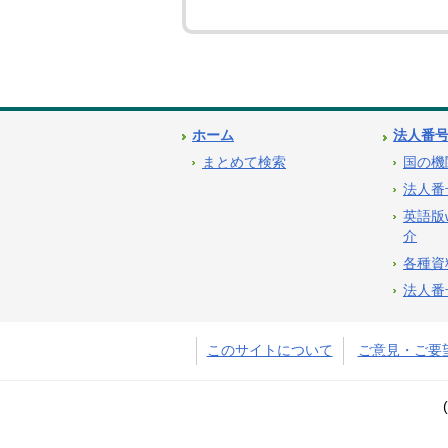
ホーム
法人番
まとめて検索
国の機
法人番
英語版
介
各種資
法人番
このサイトについて
ご意見・ご要