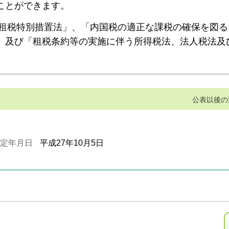
ことができます。
租税特別措置法」、「内国税の適正な課税の確保を図る
」及び「租税条約等の実施に伴う所得税法、法人税法及
公表以後の
定年月日
平成27年10月5日