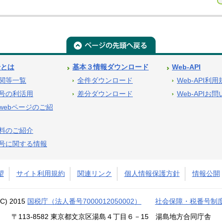
号とは
基本３情報ダウンロード
Web-API
関等一覧
全件ダウンロード
Web-API利
号の利活用
差分ダウンロード
Web-APIお
webページのご紹
料のご紹介
号に関する情報
望
サイト利用規約
関連リンク
個人情報保護方針
情報公開
(C) 2015
国税庁（法人番号7000012050002）
社会保障・税番号制
〒113-8582 東京都文京区湯島４丁目６－15 湯島地方合同庁舎