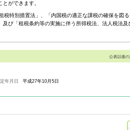
ことができます。
租税特別措置法」、「内国税の適正な課税の確保を図る
」及び「租税条約等の実施に伴う所得税法、法人税法及
公表以後の
定年月日
平成27年10月5日