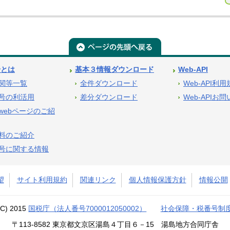
号とは
基本３情報ダウンロード
Web-API
関等一覧
全件ダウンロード
Web-API利
号の利活用
差分ダウンロード
Web-APIお
webページのご紹
料のご紹介
号に関する情報
望
サイト利用規約
関連リンク
個人情報保護方針
情報公開
(C) 2015
国税庁（法人番号7000012050002）
社会保障・税番号制
〒113-8582 東京都文京区湯島４丁目６－15 湯島地方合同庁舎