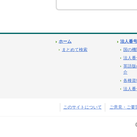
ホーム
法人番
まとめて検索
国の機
法人番
英語版
介
各種資
法人番
このサイトについて
ご意見・ご要