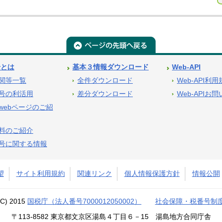
号とは
基本３情報ダウンロード
Web-API
関等一覧
全件ダウンロード
Web-API利
号の利活用
差分ダウンロード
Web-APIお
webページのご紹
料のご紹介
号に関する情報
望
サイト利用規約
関連リンク
個人情報保護方針
情報公開
(C) 2015
国税庁（法人番号7000012050002）
社会保障・税番号制
〒113-8582 東京都文京区湯島４丁目６－15 湯島地方合同庁舎