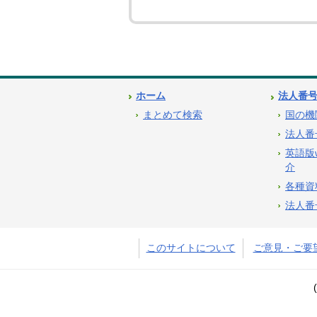
ホーム
法人番
まとめて検索
国の機
法人番
英語版
介
各種資
法人番
このサイトについて
ご意見・ご要