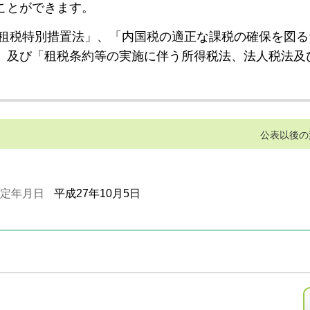
ことができます。
租税特別措置法」、「内国税の適正な課税の確保を図る
」及び「租税条約等の実施に伴う所得税法、法人税法及
公表以後の
定年月日
平成27年10月5日