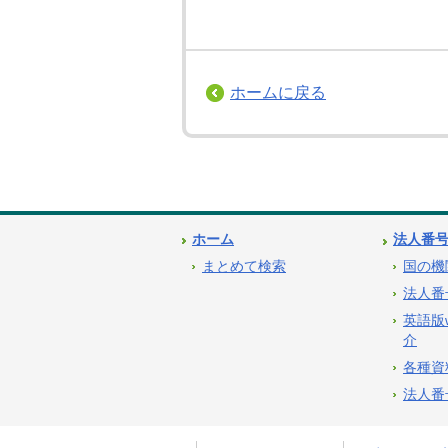
ホームに戻る
ホーム
法人番
まとめて検索
国の機
法人番
英語版
介
各種資
法人番