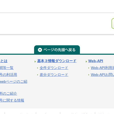
号とは
基本３情報ダウンロード
Web-API
関等一覧
全件ダウンロード
Web-API利
号の利活用
差分ダウンロード
Web-APIお
webページのご紹
料のご紹介
号に関する情報