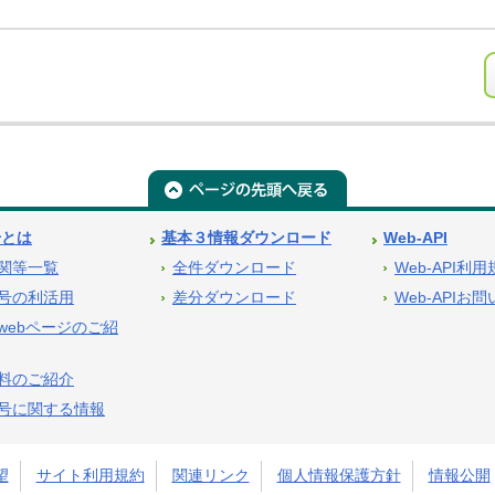
号とは
基本３情報ダウンロード
Web-API
関等一覧
全件ダウンロード
Web-API利
号の利活用
差分ダウンロード
Web-APIお
webページのご紹
料のご紹介
号に関する情報
望
サイト利用規約
関連リンク
個人情報保護方針
情報公開