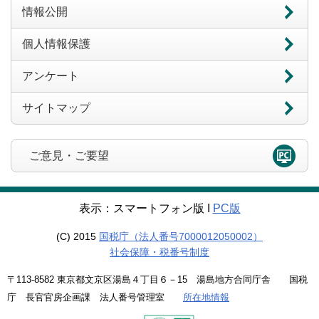
情報公開
個人情報保護
アンケート
サイトマップ
ご意見・ご要望
表示：スマートフォン版 Ι
PC版
(C) 2015
国税庁（法人番号7000012050002）
社会保障・税番号制度
〒113-8582 東京都文京区湯島４丁目６－15 湯島地方合同庁舎 国税
庁 長官官房企画課 法人番号管理室
所在地情報