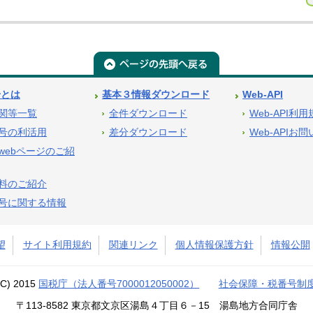
号とは
基本３情報ダウンロード
Web-API
関等一覧
全件ダウンロード
Web-API利
号の利活用
差分ダウンロード
Web-APIお
webページのご紹
料のご紹介
号に関する情報
望
サイト利用規約
関連リンク
個人情報保護方針
情報公開
(C) 2015
国税庁（法人番号7000012050002）
社会保障・税番号制
〒113-8582 東京都文京区湯島４丁目６－15 湯島地方合同庁舎