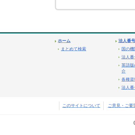
ホーム
法人番
まとめて検索
国の機
法人番
英語版
介
各種資
法人番
このサイトについて
ご意見・ご要