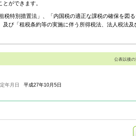
ことができます。
租税特別措置法」、「内国税の適正な課税の確保を図る
」及び「租税条約等の実施に伴う所得税法、法人税法及
公表以後の
定年月日
平成27年10月5日