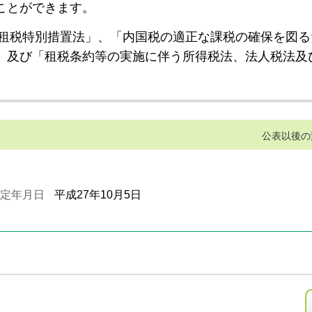
ことができます。
租税特別措置法」、「内国税の適正な課税の確保を図る
」及び「租税条約等の実施に伴う所得税法、法人税法及
公表以後の
定年月日
平成27年10月5日