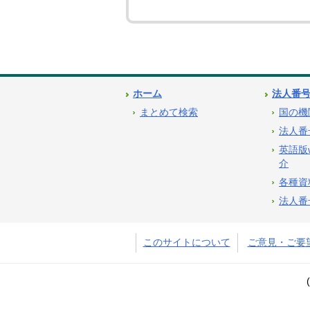
ホーム
法人番
まとめて検索
国の機
法人番
英語版
介
各種資
法人番
このサイトについて
ご意見・ご要