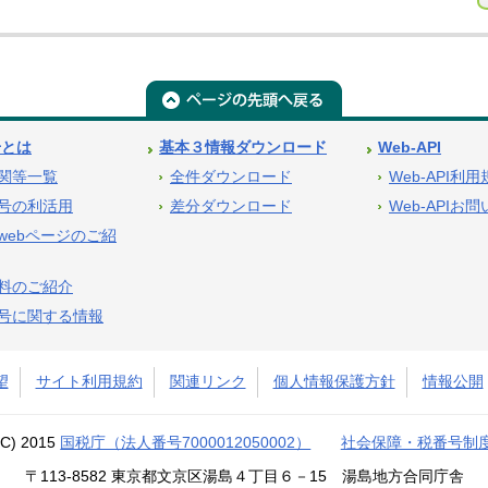
号とは
基本３情報ダウンロード
Web-API
関等一覧
全件ダウンロード
Web-API利
号の利活用
差分ダウンロード
Web-APIお
webページのご紹
料のご紹介
号に関する情報
望
サイト利用規約
関連リンク
個人情報保護方針
情報公開
(C) 2015
国税庁（法人番号7000012050002）
社会保障・税番号制
〒113-8582 東京都文京区湯島４丁目６－15 湯島地方合同庁舎