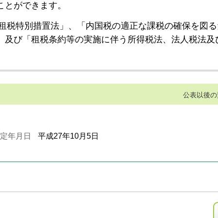
ことができます。
租税特別措置法」、「内国税の適正な課税の確保を図る
」及び「租税条約等の実施に伴う所得税法、法人税法及
公表以後の
定年月日
平成27年10月5日