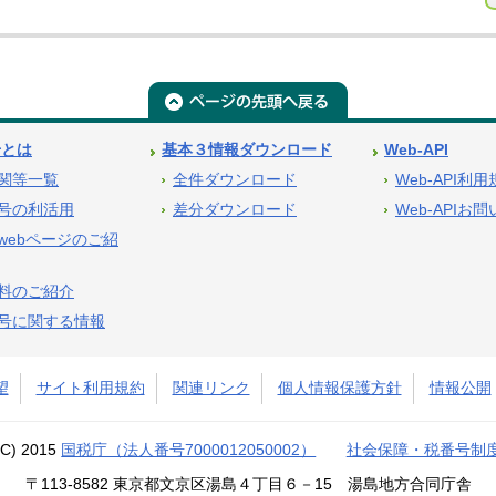
号とは
基本３情報ダウンロード
Web-API
関等一覧
全件ダウンロード
Web-API利
号の利活用
差分ダウンロード
Web-APIお
webページのご紹
料のご紹介
号に関する情報
望
サイト利用規約
関連リンク
個人情報保護方針
情報公開
(C) 2015
国税庁（法人番号7000012050002）
社会保障・税番号制
〒113-8582 東京都文京区湯島４丁目６－15 湯島地方合同庁舎