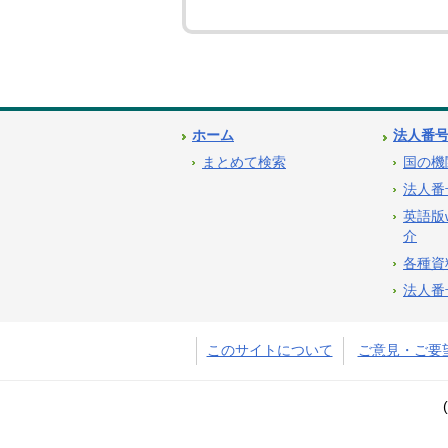
ホーム
法人番
まとめて検索
国の機
法人番
英語版
介
各種資
法人番
このサイトについて
ご意見・ご要