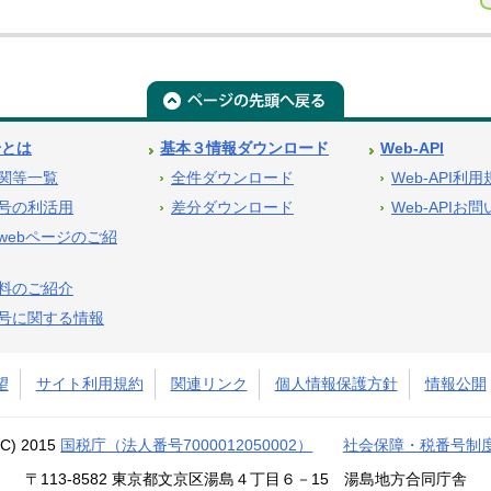
号とは
基本３情報ダウンロード
Web-API
関等一覧
全件ダウンロード
Web-API利
号の利活用
差分ダウンロード
Web-APIお
webページのご紹
料のご紹介
号に関する情報
望
サイト利用規約
関連リンク
個人情報保護方針
情報公開
(C) 2015
国税庁（法人番号7000012050002）
社会保障・税番号制
〒113-8582 東京都文京区湯島４丁目６－15 湯島地方合同庁舎