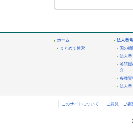
ホーム
法人番
まとめて検索
国の機
法人番
英語版
介
各種資
法人番
このサイトについて
ご意見・ご要