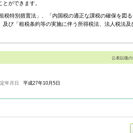
ことができます。
租税特別措置法」、「内国税の適正な課税の確保を図る
」及び「租税条約等の実施に伴う所得税法、法人税法及
公表以後の
定年月日
平成27年10月5日