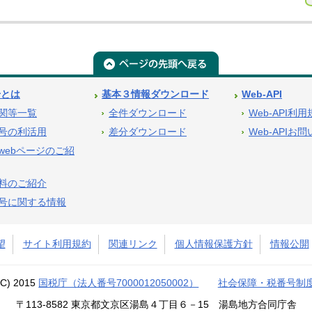
号とは
基本３情報ダウンロード
Web-API
関等一覧
全件ダウンロード
Web-API利
号の利活用
差分ダウンロード
Web-APIお
webページのご紹
料のご紹介
号に関する情報
望
サイト利用規約
関連リンク
個人情報保護方針
情報公開
(C) 2015
国税庁（法人番号7000012050002）
社会保障・税番号制
〒113-8582 東京都文京区湯島４丁目６－15 湯島地方合同庁舎