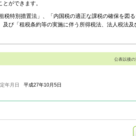
ことができます。
租税特別措置法」、「内国税の適正な課税の確保を図る
」及び「租税条約等の実施に伴う所得税法、法人税法及
公表以後の
定年月日
平成27年10月5日