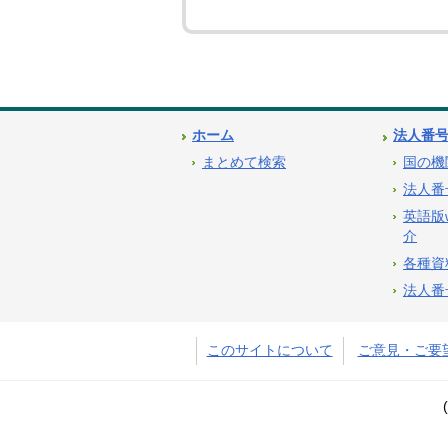
ホーム
法人番
まとめて検索
国の機
法人番
英語版
介
各種資
法人番
このサイトについて
ご意見・ご要