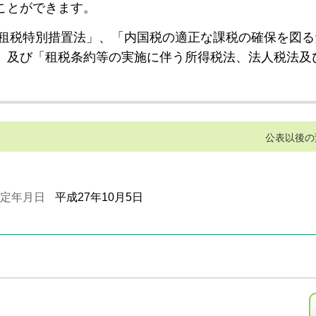
ことができます。
租税特別措置法」、「内国税の適正な課税の確保を図る
」及び「租税条約等の実施に伴う所得税法、法人税法及
公表以後の
定年月日
平成27年10月5日