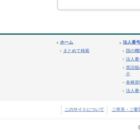
ホーム
法人番
まとめて検索
国の機
法人番
英語版
介
各種資
法人番
このサイトについて
ご意見・ご要