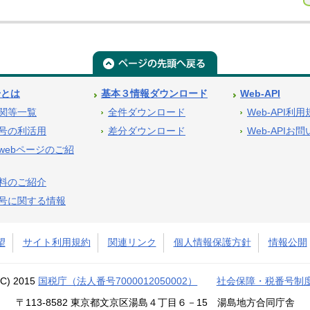
号とは
基本３情報ダウンロード
Web-API
関等一覧
全件ダウンロード
Web-API利
号の利活用
差分ダウンロード
Web-APIお
webページのご紹
料のご紹介
号に関する情報
望
サイト利用規約
関連リンク
個人情報保護方針
情報公開
(C) 2015
国税庁（法人番号7000012050002）
社会保障・税番号制
〒113-8582 東京都文京区湯島４丁目６－15 湯島地方合同庁舎