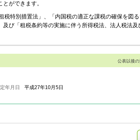
ことができます。
租税特別措置法」、「内国税の適正な課税の確保を図る
」及び「租税条約等の実施に伴う所得税法、法人税法及
公表以後の
定年月日
平成27年10月5日