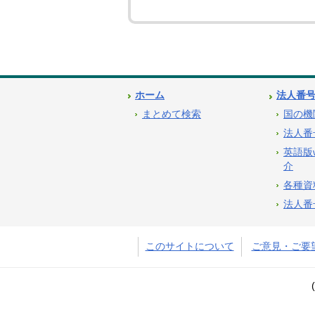
ホーム
法人番
まとめて検索
国の機
法人番
英語版
介
各種資
法人番
このサイトについて
ご意見・ご要