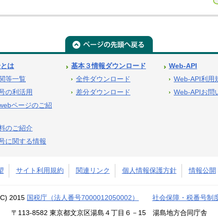
号とは
基本３情報ダウンロード
Web-API
関等一覧
全件ダウンロード
Web-API利
号の利活用
差分ダウンロード
Web-APIお
webページのご紹
料のご紹介
号に関する情報
望
サイト利用規約
関連リンク
個人情報保護方針
情報公開
(C) 2015
国税庁（法人番号7000012050002）
社会保障・税番号制
〒113-8582 東京都文京区湯島４丁目６－15 湯島地方合同庁舎