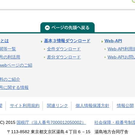
号とは
基本３情報ダウンロード
Web-API
関等一覧
全件ダウンロード
Web-API利
号の利活用
差分ダウンロード
Web-APIお
webページのご紹
料のご紹介
号に関する情報
望
サイト利用規約
関連リンク
個人情報保護方針
情報公開
(C) 2015
国税庁（法人番号7000012050002）
社会保障・税番号制
〒113-8582 東京都文京区湯島４丁目６－15 湯島地方合同庁舎