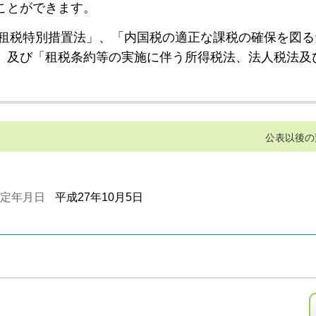
ことができます。
租税特別措置法」、「内国税の適正な課税の確保を図る
」及び「租税条約等の実施に伴う所得税法、法人税法及
公表以後の
定年月日
平成27年10月5日