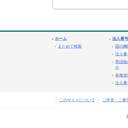
ホーム
法人番
まとめて検索
国の機
法人番
英語版
介
各種資
法人番
このサイトについて
ご意見・ご要