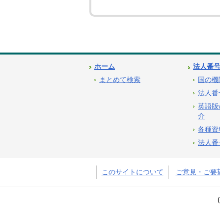
ホーム
法人番
まとめて検索
国の機
法人番
英語版
介
各種資
法人番
このサイトについて
ご意見・ご要