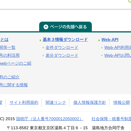
号とは
基本３情報ダウンロード
Web-API
関等一覧
全件ダウンロード
Web-API利
号の利活用
差分ダウンロード
Web-APIお
webページのご紹
料のご紹介
号に関する情報
望
サイト利用規約
関連リンク
個人情報保護方針
情報公開
(C) 2015
国税庁（法人番号7000012050002）
社会保障・税番号制
〒113-8582 東京都文京区湯島４丁目６－15 湯島地方合同庁舎