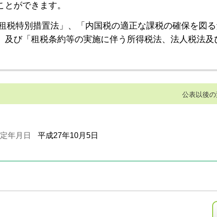
ことができます。
租税特別措置法」、「内国税の適正な課税の確保を図る
」及び「租税条約等の実施に伴う所得税法、法人税法及
公表以後の
定年月日
平成27年10月5日