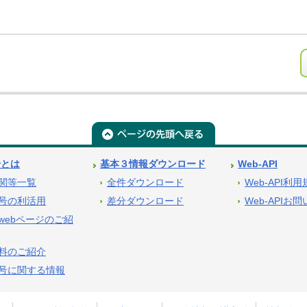
号とは
基本３情報ダウンロード
Web-API
関等一覧
全件ダウンロード
Web-API利
号の利活用
差分ダウンロード
Web-APIお
webページのご紹
料のご紹介
号に関する情報