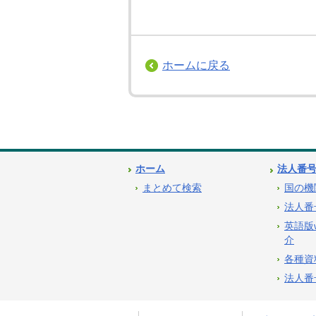
ホームに戻る
ホーム
法人番
まとめて検索
国の機
法人番
英語版
介
各種資
法人番