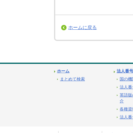
ホームに戻る
ホーム
法人番
まとめて検索
国の機
法人番
英語版
介
各種資
法人番