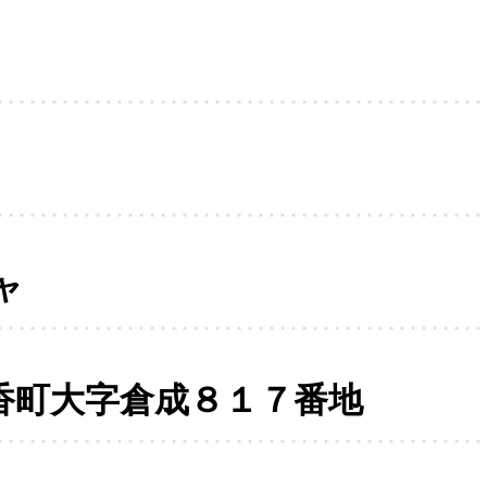
ャ
香町大字倉成８１７番地