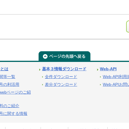
号とは
基本３情報ダウンロード
Web-API
関等一覧
全件ダウンロード
Web-API利
号の利活用
差分ダウンロード
Web-APIお
webページのご紹
料のご紹介
号に関する情報