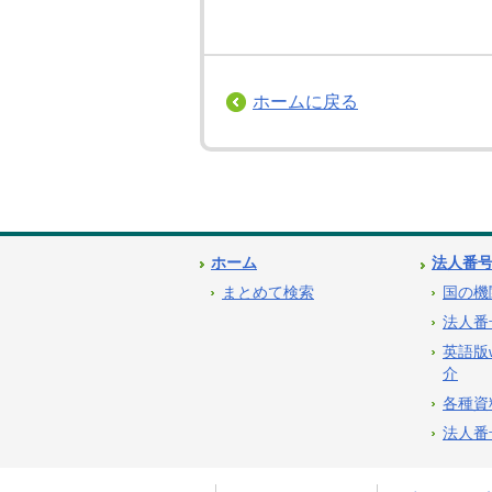
ホームに戻る
ホーム
法人番
まとめて検索
国の機
法人番
英語版
介
各種資
法人番