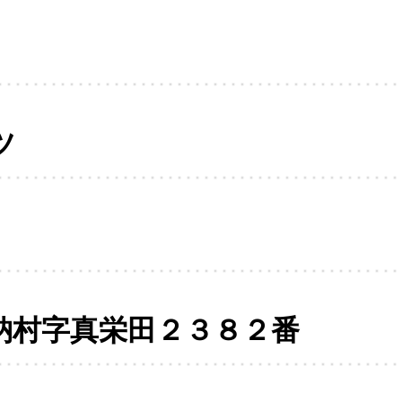
ツ
納村字真栄田２３８２番