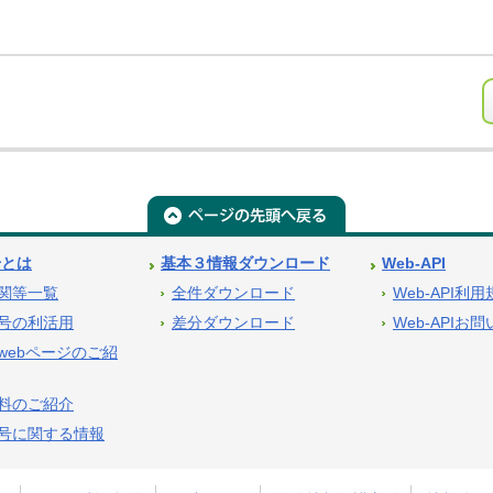
号とは
基本３情報ダウンロード
Web-API
関等一覧
全件ダウンロード
Web-API利
号の利活用
差分ダウンロード
Web-APIお
webページのご紹
料のご紹介
号に関する情報