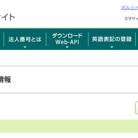
読み上
情報