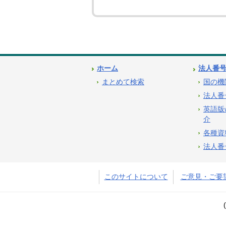
ホーム
法人番
まとめて検索
国の機
法人番
英語版
介
各種資
法人番
このサイトについて
ご意見・ご要