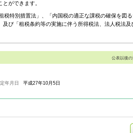
ことができます。
租税特別措置法」、「内国税の適正な課税の確保を図る
」及び「租税条約等の実施に伴う所得税法、法人税法及
公表以後の
定年月日
平成27年10月5日