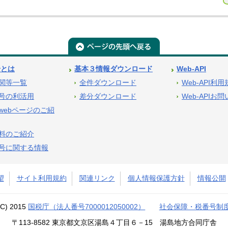
号とは
基本３情報ダウンロード
Web-API
関等一覧
全件ダウンロード
Web-API利
号の利活用
差分ダウンロード
Web-APIお
webページのご紹
料のご紹介
号に関する情報
望
サイト利用規約
関連リンク
個人情報保護方針
情報公開
(C) 2015
国税庁（法人番号7000012050002）
社会保障・税番号制
〒113-8582 東京都文京区湯島４丁目６－15 湯島地方合同庁舎