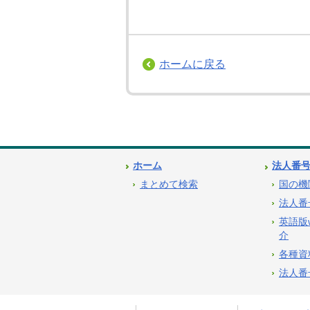
ホームに戻る
ホーム
法人番
まとめて検索
国の機
法人番
英語版
介
各種資
法人番