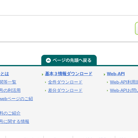
号とは
基本３情報ダウンロード
Web-API
関等一覧
全件ダウンロード
Web-API利
号の利活用
差分ダウンロード
Web-APIお
webページのご紹
料のご紹介
号に関する情報