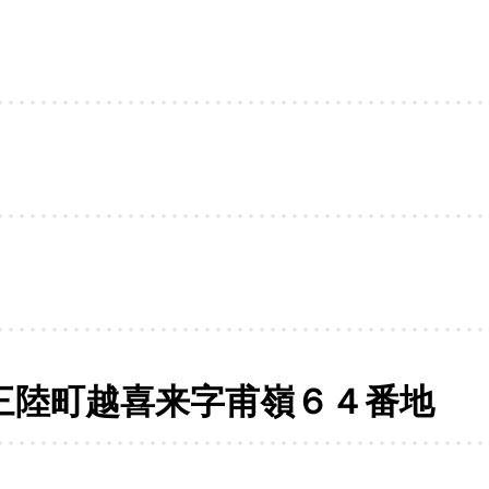
三陸町越喜来字甫嶺６４番地