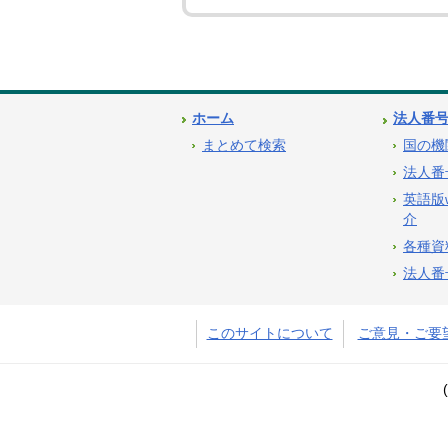
ホーム
法人番
まとめて検索
国の機
法人番
英語版
介
各種資
法人番
このサイトについて
ご意見・ご要