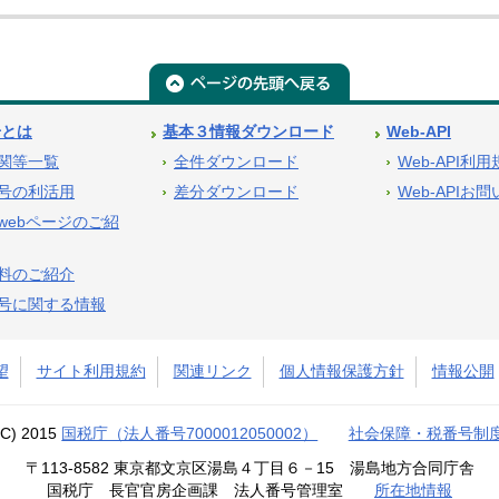
号とは
基本３情報ダウンロード
Web-API
関等一覧
全件ダウンロード
Web-API利
号の利活用
差分ダウンロード
Web-APIお
webページのご紹
料のご紹介
号に関する情報
望
サイト利用規約
関連リンク
個人情報保護方針
情報公開
(C) 2015
国税庁（法人番号7000012050002）
社会保障・税番号制
〒113-8582 東京都文京区湯島４丁目６－15 湯島地方合同庁舎
国税庁 長官官房企画課 法人番号管理室
所在地情報