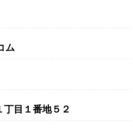
コム
１丁目１番地５２