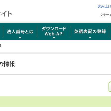
読み上
報
の情報