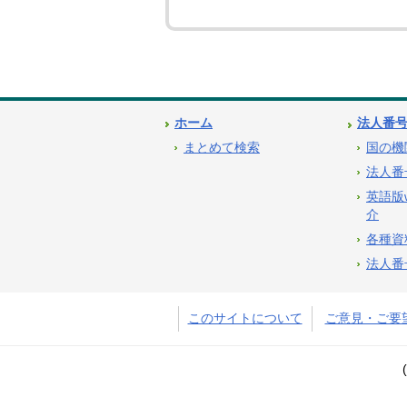
ホーム
法人番
まとめて検索
国の機
法人番
英語版
介
各種資
法人番
このサイトについて
ご意見・ご要