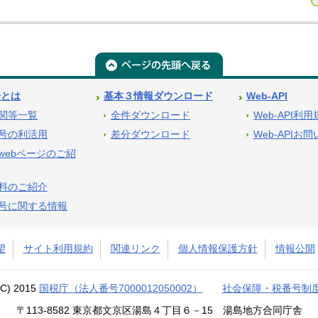
号とは
基本３情報ダウンロード
Web-API
関等一覧
全件ダウンロード
Web-API利
号の利活用
差分ダウンロード
Web-APIお
webページのご紹
料のご紹介
号に関する情報
望
サイト利用規約
関連リンク
個人情報保護方針
情報公開
(C) 2015
国税庁（法人番号7000012050002）
社会保障・税番号制
〒113-8582 東京都文京区湯島４丁目６－15 湯島地方合同庁舎