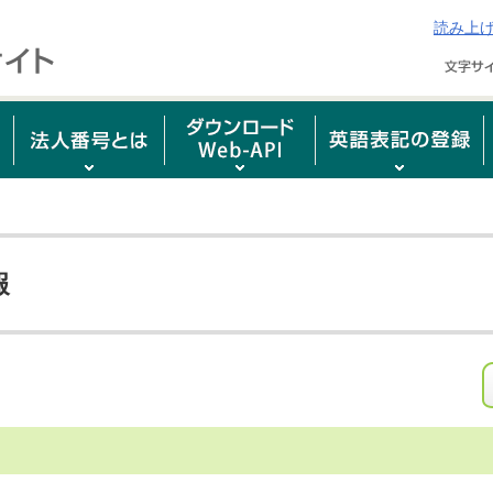
読み上
報