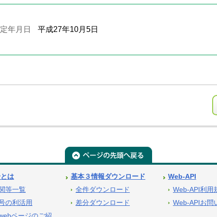
定年月日
平成27年10月5日
号とは
基本３情報ダウンロード
Web-API
関等一覧
全件ダウンロード
Web-API利
号の利活用
差分ダウンロード
Web-APIお
webページのご紹