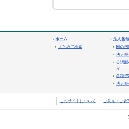
ホーム
法人番
まとめて検索
国の機
法人番
英語版
介
各種資
法人番
このサイトについて
ご意見・ご要