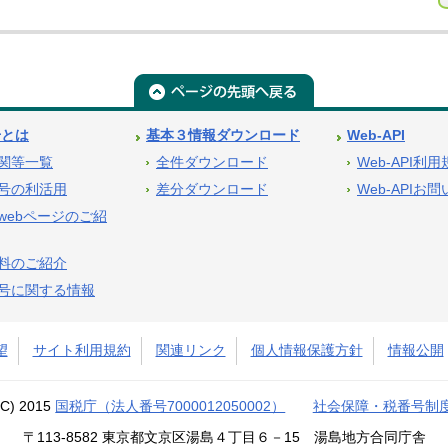
号とは
基本３情報ダウンロード
Web-API
関等一覧
全件ダウンロード
Web-API利
号の利活用
差分ダウンロード
Web-APIお
webページのご紹
料のご紹介
号に関する情報
望
サイト利用規約
関連リンク
個人情報保護方針
情報公開
(C) 2015
国税庁（法人番号7000012050002）
社会保障・税番号制
〒113-8582 東京都文京区湯島４丁目６－15 湯島地方合同庁舎