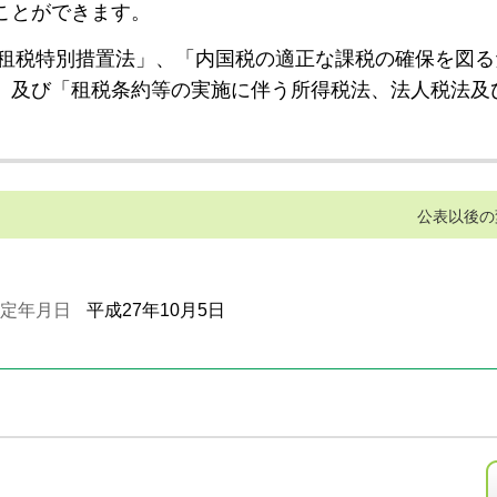
ことができます。
租税特別措置法」、「内国税の適正な課税の確保を図る
」及び「租税条約等の実施に伴う所得税法、法人税法及
公表以後の
定年月日
平成27年10月5日