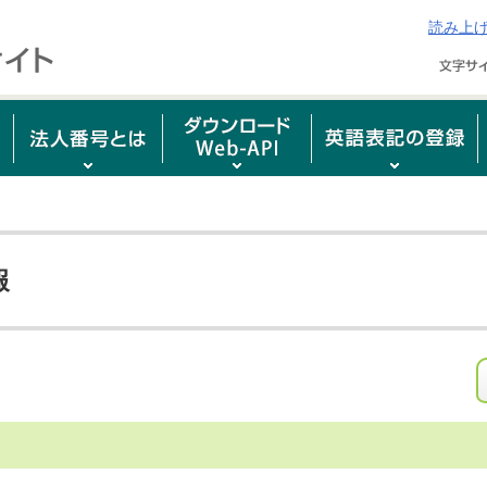
読み上
報