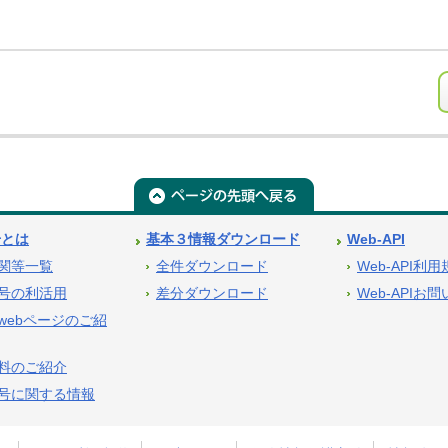
号とは
基本３情報ダウンロード
Web-API
関等一覧
全件ダウンロード
Web-API利
号の利活用
差分ダウンロード
Web-APIお
webページのご紹
料のご紹介
号に関する情報