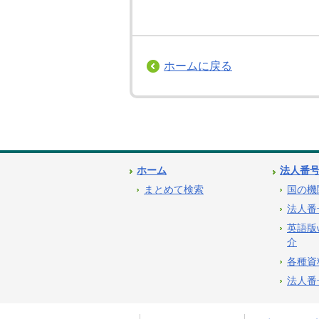
ホームに戻る
ホーム
法人番
まとめて検索
国の機
法人番
英語版
介
各種資
法人番