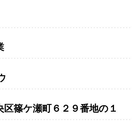
業
ウ
央区篠ケ瀬町６２９番地の１