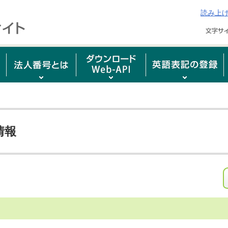
読み上
情報