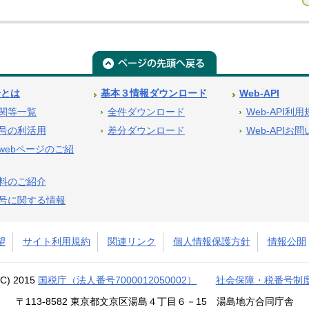
号とは
基本３情報ダウンロード
Web-API
関等一覧
全件ダウンロード
Web-API利
号の利活用
差分ダウンロード
Web-APIお
webページのご紹
料のご紹介
号に関する情報
望
サイト利用規約
関連リンク
個人情報保護方針
情報公開
(C) 2015
国税庁（法人番号7000012050002）
社会保障・税番号制
〒113-8582 東京都文京区湯島４丁目６－15 湯島地方合同庁舎