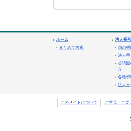
ホーム
法人番
まとめて検索
国の機
法人番
英語版
介
各種資
法人番
このサイトについて
ご意見・ご要