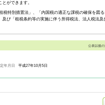
ことができます。
租税特別措置法」、「内国税の適正な課税の確保を図る
」及び「租税条約等の実施に伴う所得税法、法人税法及
公表以後の
定年月日
平成27年10月5日