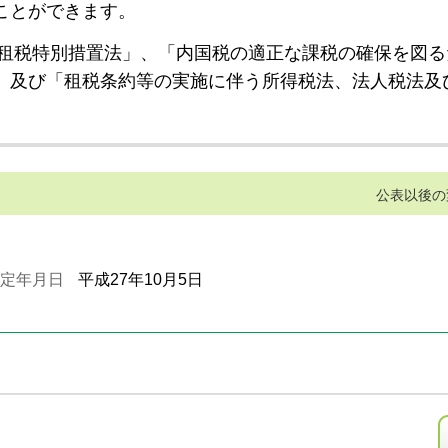
ことができます。
租税特別措置法」、「内国税の適正な課税の確保を図る
」及び「租税条約等の実施に伴う所得税法、法人税法及
公表以後の
定年月日
平成27年10月5日