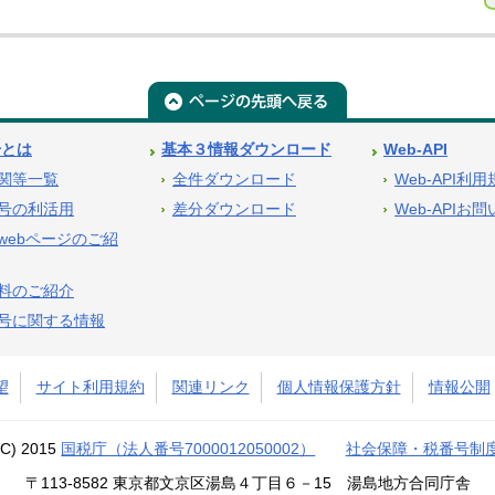
号とは
基本３情報ダウンロード
Web-API
関等一覧
全件ダウンロード
Web-API利
号の利活用
差分ダウンロード
Web-APIお
webページのご紹
料のご紹介
号に関する情報
望
サイト利用規約
関連リンク
個人情報保護方針
情報公開
(C) 2015
国税庁（法人番号7000012050002）
社会保障・税番号制
〒113-8582 東京都文京区湯島４丁目６－15 湯島地方合同庁舎