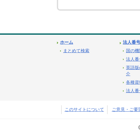
ホーム
法人番
まとめて検索
国の機
法人番
英語版
介
各種資
法人番
このサイトについて
ご意見・ご要