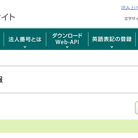
読み上
報