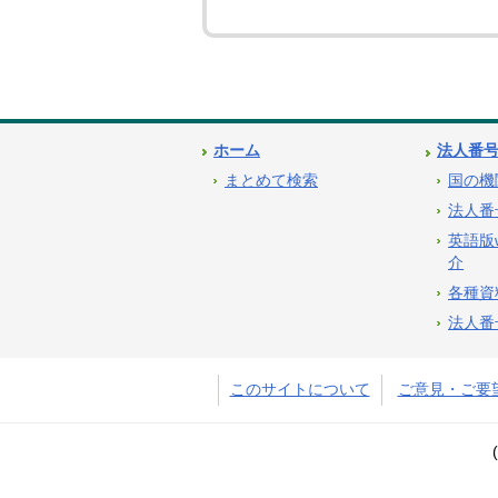
ホーム
法人番
まとめて検索
国の機
法人番
英語版
介
各種資
法人番
このサイトについて
ご意見・ご要