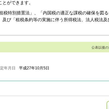
ことができます。
租税特別措置法」、「内国税の適正な課税の確保を図る
」及び「租税条約等の実施に伴う所得税法、法人税法及
公表以後の
定年月日
平成27年10月5日