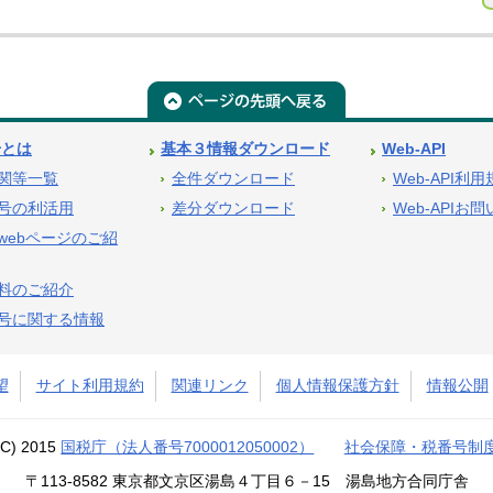
号とは
基本３情報ダウンロード
Web-API
関等一覧
全件ダウンロード
Web-API利
号の利活用
差分ダウンロード
Web-APIお
webページのご紹
料のご紹介
号に関する情報
望
サイト利用規約
関連リンク
個人情報保護方針
情報公開
(C) 2015
国税庁（法人番号7000012050002）
社会保障・税番号制
〒113-8582 東京都文京区湯島４丁目６－15 湯島地方合同庁舎